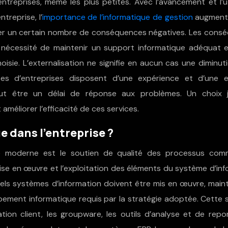
treprises, même les plus petites. Avec l’avancement et l’ut
treprise, l’
importance de l’informatique de gestion
augment
ner un certain nombre de conséquences négatives. Les cons
 nécessité de maintenir un support informatique adéquat 
oisie. L’externalisation ne signifie en aucun cas une diminut
pes d’entreprises disposent d’une expérience et d’une e
eut être un délai de réponse aux problèmes. Un choix j
méliorer l’efficacité de ces services.
ue dans l’entreprise ?
e moderne est le soutien de qualité des processus com
a mise en œuvre et l’exploitation des éléments du système d’in
quels systèmes d’information doivent être mis en œuvre, mai
pement informatique requis par la stratégie adoptée. Cette 
on client, les groupware, les outils d’analyse et de report