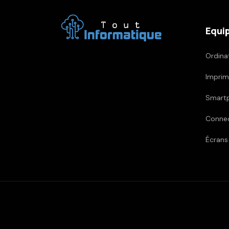
Equi
Ordina
Imprim
Smartp
Connec
Écrans