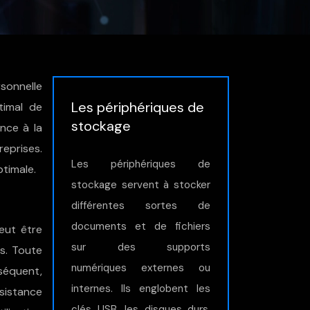
rsonnelle
Les périphériques de
ptimal de
stockage
ance à la
eprises.
Les périphériques de
timale.
stockage servent à stocker
différentes sortes de
documents et de fichiers
eut être
sur des supports
s. Toute
numériques externes ou
séquent,
internes. Ils englobent les
sistance
clés USB, les disques durs,