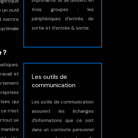
imprimante. Ils se divisent en
ogistique
trois groupes : les
 un outil
périphériques d’entrée, de
et mettre
sortie et d’entrée & sortie.
optimale
 ?
matiques.
ravail et
Les outils de
partement
communication
treprises
ises qui
Les outils de communication
ce n’est
assurent les échanges
urtout se
d’informations que ce soit
 manière
dans un contexte personnel